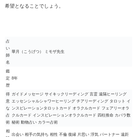
希望となることでしょう。
占
い
華月（こうげつ） ミモザ先生
師
名
鑑
定
8年
歴
得
ガイドメッセージ サイキックリーディング 言霊 遠隔ヒーリング
意
エッセンシャルシャワーヒーリング チアリーディング タロット イ
な
ンスピレーションタロットカード オラクルカード フェアリーオラ
占
クルカード インスピレーションオラクルカード 四柱推命 カバラ数
術
秘術 動物占い カラー占術
相
出会い 相手の気持ち 相性 不倫 復縁 片思い 浮気 パートナー 遠距