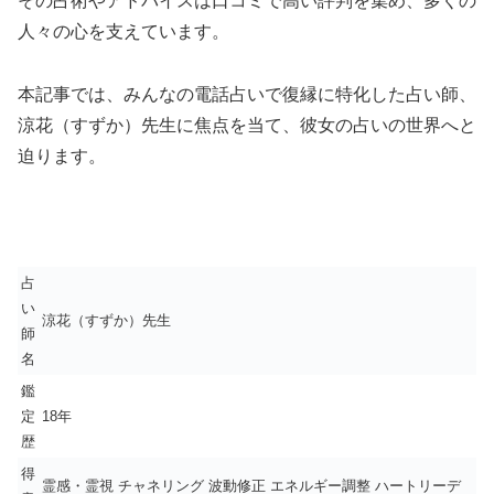
その占術やアドバイスは口コミで高い評判を集め、多くの
人々の心を支えています。
本記事では、みんなの電話占いで復縁に特化した占い師、
涼花（すずか）先生に焦点を当て、彼女の占いの世界へと
迫ります。
占
い
涼花（すずか）先生
師
名
鑑
定
18年
歴
得
霊感・霊視 チャネリング 波動修正 エネルギー調整 ハートリーデ