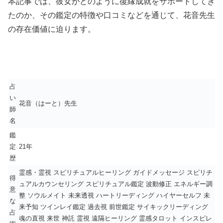
本記事では、彼女がどのように復縁成就をサポートしてき
たのか、その鑑定の特徴や口コミなどを通じて、花音先生
の存在価値に迫ります。
占
い
花音（はーと）先生
師
名
鑑
定
21年
歴
霊感・霊視 スピリチュアルヒーリング ガイドメッセージ スピリチ
得
ュアルカウンセリング スピリチュアル鑑定 波動修正 エネルギー調
意
整 ソウルメイト 未来透視 ハートリーディング ハイヤーセルフ 未
な
来予知 ツインレイ鑑定 過去視 前世鑑定 サイキックリーディング
占
魂の直視 来世 神託 霊視 遠隔ヒーリング 霊感タロット インスピレ