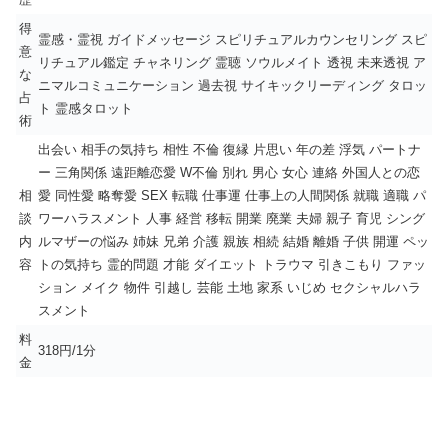
得
霊感・霊視 ガイドメッセージ スピリチュアルカウンセリング スピ
意
リチュアル鑑定 チャネリング 霊聴 ソウルメイト 透視 未来透視 ア
な
ニマルコミュニケーション 過去視 サイキックリーディング タロッ
占
ト 霊感タロット
術
出会い 相手の気持ち 相性 不倫 復縁 片思い 年の差 浮気 パートナ
ー 三角関係 遠距離恋愛 W不倫 別れ 男心 女心 連絡 外国人との恋
相
愛 同性愛 略奪愛 SEX 転職 仕事運 仕事上の人間関係 就職 適職 パ
談
ワーハラスメント 人事 経営 移転 開業 廃業 夫婦 親子 育児 シング
内
ルマザーの悩み 姉妹 兄弟 介護 親族 相続 結婚 離婚 子供 開運 ペッ
容
トの気持ち 霊的問題 才能 ダイエット トラウマ 引きこもり ファッ
ション メイク 物件 引越し 芸能 土地 家系 いじめ セクシャルハラ
スメント
料
318円/1分
金