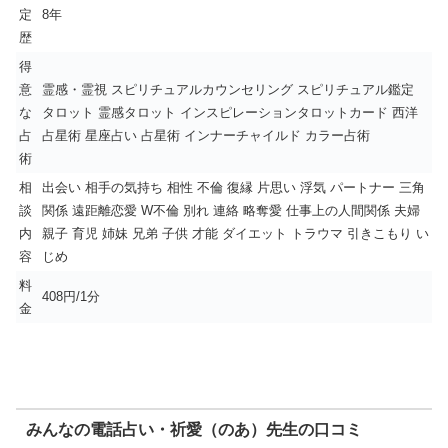
定
8年
歴
得
意
霊感・霊視 スピリチュアルカウンセリング スピリチュアル鑑定
な
タロット 霊感タロット インスピレーションタロットカード 西洋
占
占星術 星座占い 占星術 インナーチャイルド カラー占術
術
相
出会い 相手の気持ち 相性 不倫 復縁 片思い 浮気 パートナー 三角
談
関係 遠距離恋愛 W不倫 別れ 連絡 略奪愛 仕事上の人間関係 夫婦
内
親子 育児 姉妹 兄弟 子供 才能 ダイエット トラウマ 引きこもり い
容
じめ
料
408円/1分
金
みんなの電話占い・祈愛（のあ）先生の口コミ