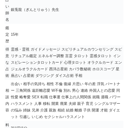
い
銀兎龍（ぎんとりゅう）先生
師
名
鑑
定
15年
歴
得
霊感・霊視 ガイドメッセージ スピリチュアルカウンセリング スピ
意
リチュアル鑑定 エネルギー調整 言霊 タロット 霊感タロット イン
な
スピレーションタロットカード 心理タロット オラクルカード エン
占
ジェルオラクルカード 西洋占星術 カバラ数秘術 ホロスコープ 星
術
座占い 占星術 ダウジング ダイス占術 手相
出会い 相手の気持ち 相性 不倫 復縁 片思い 年の差 浮気 パートナ
相
ー 三角関係 遠距離恋愛 W不倫 別れ 男心 連絡 外国人との恋愛 同
談
性愛 略奪愛 SEX 転職 仕事運 仕事上の人間関係 就職 適職 パワー
内
ハラスメント 人事 移転 開業 廃業 夫婦 親子 育児 シングルマザー
容
の悩み 姉妹 兄弟 介護 親族 相続 結婚 離婚 子供 開運 才能 ダイエ
ット 引越し いじめ セクシャルハラスメント
料