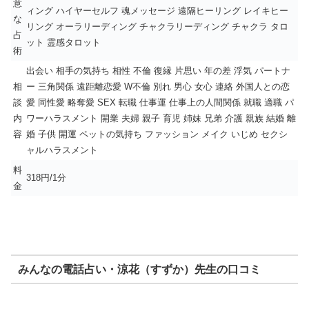
意
ィング ハイヤーセルフ 魂メッセージ 遠隔ヒーリング レイキヒー
な
リング オーラリーディング チャクラリーディング チャクラ タロ
占
ット 霊感タロット
術
出会い 相手の気持ち 相性 不倫 復縁 片思い 年の差 浮気 パートナ
相
ー 三角関係 遠距離恋愛 W不倫 別れ 男心 女心 連絡 外国人との恋
談
愛 同性愛 略奪愛 SEX 転職 仕事運 仕事上の人間関係 就職 適職 パ
内
ワーハラスメント 開業 夫婦 親子 育児 姉妹 兄弟 介護 親族 結婚 離
容
婚 子供 開運 ペットの気持ち ファッション メイク いじめ セクシ
ャルハラスメント
料
318円/1分
金
みんなの電話占い・涼花（すずか）先生の口コミ