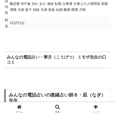
談
離恋愛 W不倫 別れ 女心 連絡 転職 仕事運 仕事上の人間関係 就職
内
適職 夫婦 親子 姉妹 兄弟 親族 結婚 離婚 開運 才能
容
料
311円/1分
金
みんなの電話占い・華月（こうげつ） ミモザ先生の口
コミ
みんなの電話占いの復縁占い師８・凪（なぎ）
先生
ホーム
検索
トップ