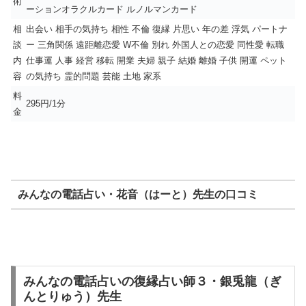
術
ーションオラクルカード ルノルマンカード
相
出会い 相手の気持ち 相性 不倫 復縁 片思い 年の差 浮気 パートナ
談
ー 三角関係 遠距離恋愛 W不倫 別れ 外国人との恋愛 同性愛 転職
内
仕事運 人事 経営 移転 開業 夫婦 親子 結婚 離婚 子供 開運 ペット
容
の気持ち 霊的問題 芸能 土地 家系
料
295円/1分
金
みんなの電話占い・花音（はーと）先生の口コミ
みんなの電話占いの復縁占い師３・銀兎龍（ぎ
んとりゅう）先生