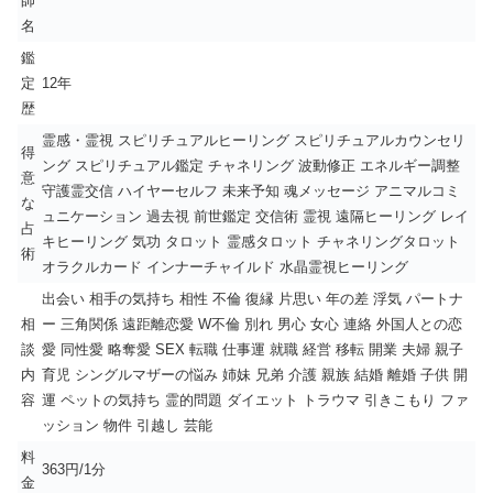
師
名
鑑
定
12年
歴
霊感・霊視 スピリチュアルヒーリング スピリチュアルカウンセリ
得
ング スピリチュアル鑑定 チャネリング 波動修正 エネルギー調整
意
守護霊交信 ハイヤーセルフ 未来予知 魂メッセージ アニマルコミ
な
ュニケーション 過去視 前世鑑定 交信術 霊視 遠隔ヒーリング レイ
占
キヒーリング 気功 タロット 霊感タロット チャネリングタロット
術
オラクルカード インナーチャイルド 水晶霊視ヒーリング
出会い 相手の気持ち 相性 不倫 復縁 片思い 年の差 浮気 パートナ
相
ー 三角関係 遠距離恋愛 W不倫 別れ 男心 女心 連絡 外国人との恋
談
愛 同性愛 略奪愛 SEX 転職 仕事運 就職 経営 移転 開業 夫婦 親子
内
育児 シングルマザーの悩み 姉妹 兄弟 介護 親族 結婚 離婚 子供 開
容
運 ペットの気持ち 霊的問題 ダイエット トラウマ 引きこもり ファ
ッション 物件 引越し 芸能
料
363円/1分
金