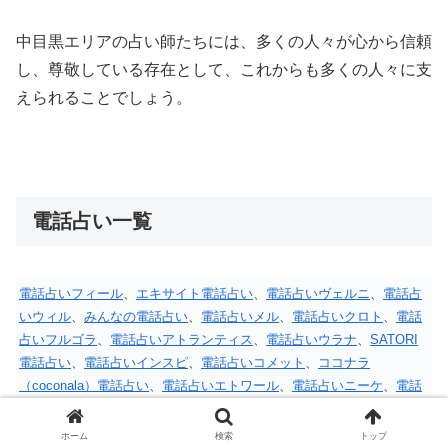
中目黒エリアの占い師たちには、多くの人々が心から信頼
し、尊敬している存在として、これからも多くの人々に支
えられることでしょう。
電話占い一覧
電話占いフィール
、
エキサイト電話占い
、
電話占いヴェルニ
、
電話占
いウィル
、
みんなの電話占い
、
電話占いメル
、
電話占いクロト
、
電話
占いフルゴラ
、
電話占いアトランティス
、
電話占いウラナ
、
SATORI
電話占い
、
電話占いインスピ
、
電話占いコメット
、
ココナラ
（coconala）電話占い
、
電話占いエトワール
、
電話占いニーケ
、
電話
占いシェリール
、
電話占いロバミミ
、
電話占い師名鑑プラス
、
電話占
いミアレ
、
電話占いムゲン
、
電話占いモネ
、
電話占いウララカ
、
電話
ホーム
検索
トップ