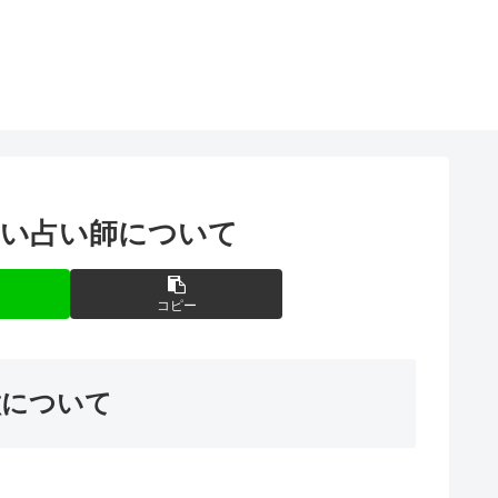
ない占い師について
コピー
徴について