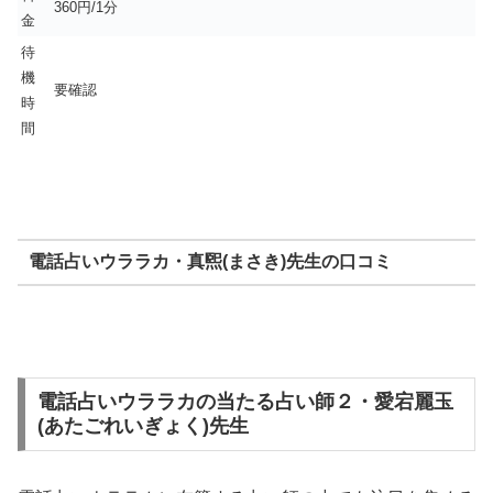
360円/1分
金
待
機
要確認
時
間
電話占いウララカ・真煕(まさき)先生の口コミ
電話占いウララカの当たる占い師２・愛宕麗玉
(あたごれいぎょく)先生