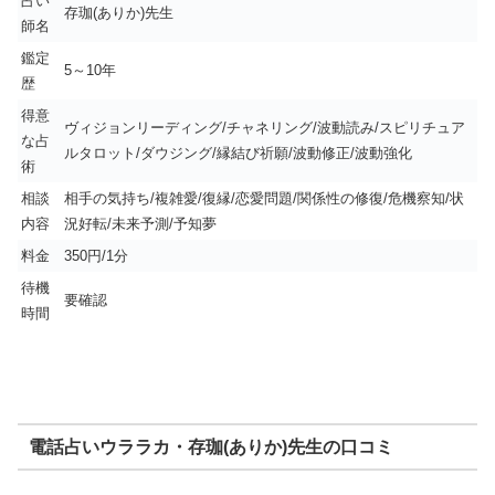
占い
存珈(ありか)先生
師名
鑑定
5～10年
歴
得意
ヴィジョンリーディング/チャネリング/波動読み/スピリチュア
な占
ルタロット/ダウジング/縁結び祈願/波動修正/波動強化
術
相談
相手の気持ち/複雑愛/復縁/恋愛問題/関係性の修復/危機察知/状
内容
況好転/未来予測/予知夢
料金
350円/1分
待機
要確認
時間
電話占いウララカ・存珈(ありか)先生の口コミ