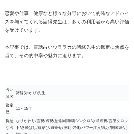
恋愛や仕事、健康など様々な分野において的確なアドバイ
スを与えてくれる諸縁先生は、多くの利用者から高い評価
を受けています。
本記事では、電話占いウララカの諸縁先生の鑑定に焦点を
当て、その的中率や魅力に迫ります。
占い
諸縁(ゆかり)先生
師名
鑑定
11～15年
歴
得意
なりかわり/霊視/透視/意念同調/魂シンクロ/水晶透視/霊感タロッ
な占
ト/念飛ばし/縁結び/縁寄せ/波動 強化/パワー注入/風水/開運法/お