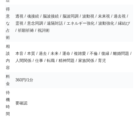
歴
得
意
透視 / 魂接続 / 脳波接続 / 脳波同調 / 波動視 / 未来視 / 過去視 /
な
霊視 / 意念同調 / 遠隔対話 / エネルギー強化 / 波動強化 / 縁結び
占
/ 祈願祈祷 / 祝詞術
術
相
談
本音 / 本質 / 過去 / 未来 / 運命 / 複雑愛 / 不倫 / 復縁 / 離婚問題 /
内
人間関係 / 仕事 / 転職 / 精神問題 / 家族関係 / 育児
容
料
360円/1分
金
待
機
要確認
時
間