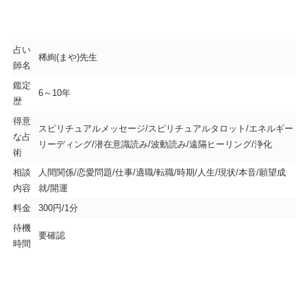
占い
稀絢(まや)先生
師名
鑑定
6～10年
歴
得意
スピリチュアルメッセージ/スピリチュアルタロット/エネルギー
な占
リーディング/潜在意識読み/波動読み/遠隔ヒーリング/浄化
術
相談
人間関係/恋愛問題/仕事/適職/転職/時期/人生/現状/本音/願望成
内容
就/開運
料金
300円/1分
待機
要確認
時間