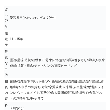
占
い
愛宕麗玉(あたごれいぎょく)先生
師
名
鑑
定
11～15年
歴
得
意
霊視/霊聴/透視/波動修正/思念伝達/意念同調//引き寄せ/縁結び/復縁
な
成就/祈願・祈念/チャネリング/遠隔ヒーリング
占
術
相
復縁/複雑愛/片想い/不倫/W不倫/歳の差恋愛/遠距離恋愛/同性愛/結
談
婚/離婚/相手の気持ち/対策/恋愛成就/未来透視/生霊/遠隔対話/ツイ
内
ンレイ/ソウルメイト/家族関係/人間関係/開運/時期当て/金運/ペッ
容
トの気持ち/仕事/子育て
料
380円/1分