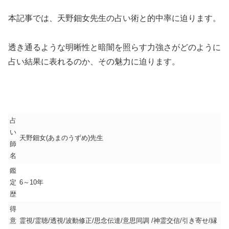
本記事では、天野鈿女先生の占い術と的中率に迫ります。
透き通るような明晰性と暗闇を照らす力強さがどのように
占い結果に表れるのか、その魅力に迫ります。
占
い
天野鈿女(あまのうずめ)先生
師
名
鑑
定
6～10年
歴
得
意
霊視/霊聴/透視/波動修正/思念伝達/意思同調 /神霊交信/引き寄せ/縁