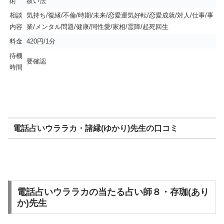
術
祓い法
相談
気持ち/復縁/不倫/時期/未来/恋愛運気好転/恋愛成就/対人/仕事/事
内容
業/メンタル問題/健康/同性愛/家相/霊障/起死回生
料金
420円/1分
待機
要確認
時間
電話占いウララカ・諸縁(ゆかり)先生の口コミ
電話占いウララカの当たる占い師８・存珈(あり
か)先生