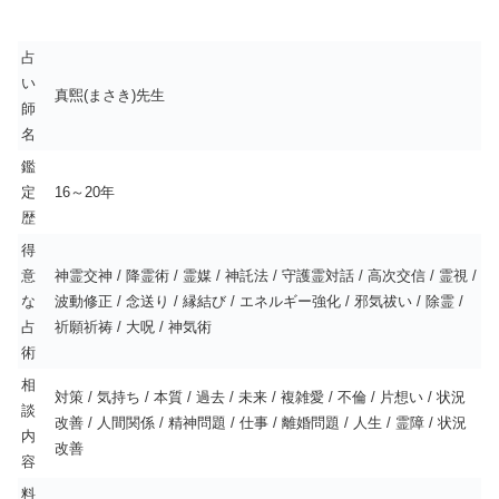
占
い
真煕(まさき)先生
師
名
鑑
定
16～20年
歴
得
意
神霊交神 / 降霊術 / 霊媒 / 神託法 / 守護霊対話 / 高次交信 / 霊視 /
な
波動修正 / 念送り / 縁結び / エネルギー強化 / 邪気祓い / 除霊 /
占
祈願祈祷 / 大呪 / 神気術
術
相
対策 / 気持ち / 本質 / 過去 / 未来 / 複雑愛 / 不倫 / 片想い / 状況
談
改善 / 人間関係 / 精神問題 / 仕事 / 離婚問題 / 人生 / 霊障 / 状況
内
改善
容
料