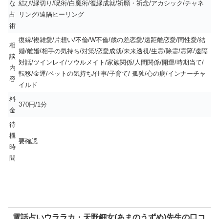
な
結び/縁切り/呪術/白魔術/復縁成就/祈願・祈念/アカシック/チャネ
占
リング/遠隔ヒーリング
術
復縁/複雑愛/片想い/不倫/W不倫/歳の差恋愛/遠距離恋愛/同性愛/結
相
婚/離婚/相手の気持ち/対策/恋愛成就/未来透視/生霊/除霊/霊障/遠隔
談
対話/ツインレイ/ソウルメイト/家族関係/人間関係/開運/時期当て/
内
転移/金運/ペットの気持ち/仕事/子育て/ 孤独/心の病/インナーチャ
容
イルド
料
370円/1分
金
待
機
要確認
時
間
電話占いウララカ・天野鈿女(あまのうずめ)先生の口コ