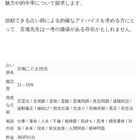
魅力や的中率について探求します。
信頼できる占い師による的確なアドバイスを求める方にと
って、言魂先生は一考の価値がある存在かもしれません。
占い
言魂(こだま)先生
師名
鑑定
11～15年
歴
得意
言霊法 / 念視眼 / 霊視 / 霊媒 / 霊魂同調 / 意念同調 / 遠隔対話 /
な占
波動修正 / 縁結び / 想念伝達 / 念送り / 祈祷祈願 / 真言 / 祈念法
術
相談
仕事 / 運命 / 人生 / 不倫 / 複雑愛 / 気持ち / 思考 / 感情遷移 / 対
内容
策 / 未来 / 現状 / 状況改善 / 人間関係 / 精神問題
料金
360円/1分