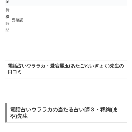
金
待
機
要確認
時
間
電話占いウララカ・愛宕麗玉(あたごれいぎょく)先生の
口コミ
電話占いウララカの当たる占い師３・稀絢(ま
や)先生